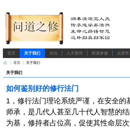
首页
关于我们
论坛
人天普传
医道参修
点度学
首页
关于我们
关于我们
如何鉴别好的修行法门
问
›
›
1，修行法门理论系统严谨，在安全的基
师承，是几代人甚至几十代人智慧的结
为基，修持者占位高，促使其性命层次